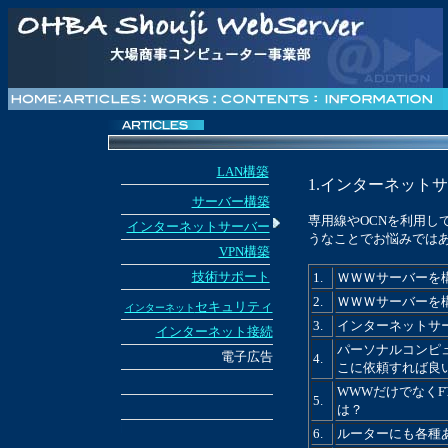
LAN構築
1.インターネット
サーバー構築
専用線やOCNを利用し
インターネットサーバー
うなことでお悩みでは
VPN構築
技術サポート
1.
ＷＷＷサーバーを
2.
ＷＷＷサーバーを
セキュリティ
インターネット
3.
インターネットサ
インターネット接続
パーソナルコンピ
電子広告
4.
こに依頼すれば良
WWWだけでなくF
5.
は？
6.
ルーターにも各種